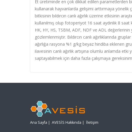
Et üretiminde en çok dikkat edilen parametlerden bir
kullanarak hayvanlarda gelişimi arttırmaya yönelik 
bitkisinin bıldırcın canlı ağırlık üzerine etkisinin ara
kullanılmış olup fotoperiyot 16 saat aydınlık 8 saat 
HK, HY, HS, TSBM, ADF, NDF ve ADL değerlerinin yanı
gözlemlenmiştir. Bıldırcın canlı ağırlıklarında grupla
ağırlığa rasyona %1 g/kg beyaz hindiba eklenen gru
ilavesinin canlı ağırlık artışına olumlu anlamda etki
saptayabilmek için daha fazla çalışmaya gereksinim 
Ana Sayfa
|
AVESİS Hakkında
|
İletişim