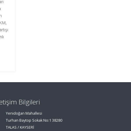
rı
a
ın
 KM,
rtışı
nlı
letişim Bilgileri
Yenidoğan Mahallesi
Turhan Baytop Sokak No:1 38280
TALAS / KAYSERİ