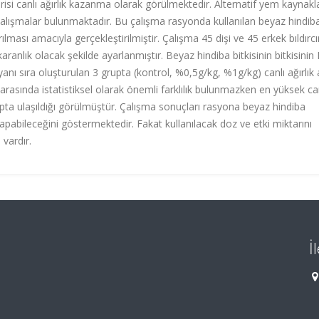
isi canlı ağırlık kazanma olarak görülmektedir. Alternatif yem kaynakla
çalışmalar bulunmaktadır. Bu çalışma rasyonda kullanılan beyaz hindib
ştırılması amacıyla gerçekleştirilmiştir. Çalışma 45 dişi ve 45 erkek bıldırc
karanlık olacak şekilde ayarlanmıştır. Beyaz hindiba bitkisinin bitkisinin
 sıra oluşturulan 3 grupta (kontrol, %0,5g/kg, %1g/kg) canlı ağırlık a
r arasında istatistiksel olarak önemli farklılık bulunmazken en yüksek ca
pta ulaşıldığı görülmüştür. Çalışma sonuçları rasyona beyaz hindiba
 yapabileceğini göstermektedir. Fakat kullanılacak doz ve etki miktarını
vardır.
İ