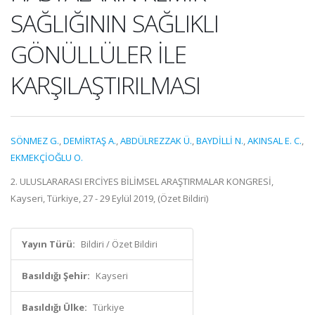
SAĞLIĞININ SAĞLIKLI
GÖNÜLLÜLER İLE
KARŞILAŞTIRILMASI
SÖNMEZ G.
,
DEMİRTAŞ A.
,
ABDÜLREZZAK Ü.
,
BAYDİLLİ N.
,
AKINSAL E. C.
,
EKMEKÇİOĞLU O.
2. ULUSLARARASI ERCİYES BİLİMSEL ARAŞTIRMALAR KONGRESİ,
Kayseri, Türkiye, 27 - 29 Eylül 2019, (Özet Bildiri)
Yayın Türü:
Bildiri / Özet Bildiri
Basıldığı Şehir:
Kayseri
Basıldığı Ülke:
Türkiye