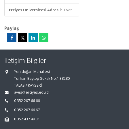
Erciyes Üniversitesi Adresli:
Evet
Paylaş
İletişim Bilgileri
Yenidoğan Mahallesi
Turhan Baytop Sokak No:1 38280
TALAS / KAYSERİ
aves@erciyes.edu.tr
0 352 207 66 66
0 352 207 66 67
0 352 437 49 31