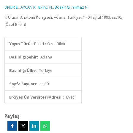
UNUR E.
,
AYCAN K.
,
Ekinci N.
,
Bozkır G.
,
Yılmaz N.
II. Ulusal Anatomi Kongresi, Adana, Türkiye, 1 - 04 Eylül 1993, ss.10,
(Özet Bildiri)
Yayın Türü:
Bildiri / Özet Bildiri
Basıldığı Şehir:
Adana
Basıldığı Ülke:
Türkiye
Sayfa Sayıları:
ss.10
Erciyes Üniversitesi Adresli:
Evet
Paylaş