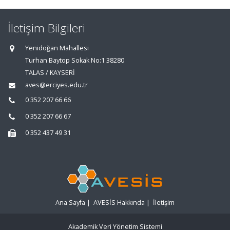
İletişim Bilgileri
Yenidoğan Mahallesi
Turhan Baytop Sokak No:1 38280
TALAS / KAYSERİ
aves@erciyes.edu.tr
0 352 207 66 66
0 352 207 66 67
0 352 437 49 31
Ana Sayfa
|
AVESİS Hakkında
|
İletişim
Akademik Veri Yönetim Sistemi