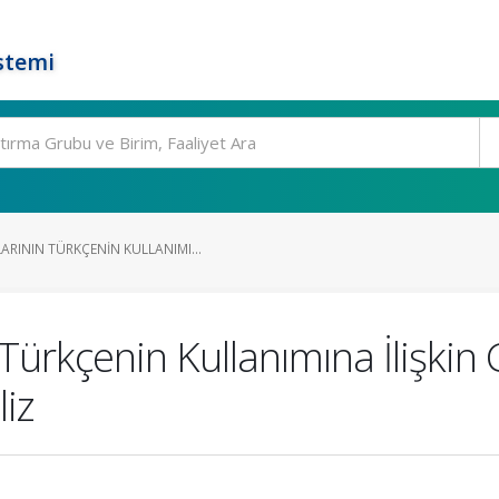
stemi
RININ TÜRKÇENIN KULLANIMI...
ürkçenin Kullanımına İlişkin G
iz