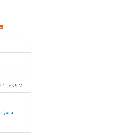
N (ULAKBİM)
ksiyonu