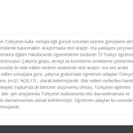
Türkçenin kulla- nımıyla ilgili güncel sorunları üzerine görüşlerini al
rmelerde bulunmaktır. Araştırmada nitel araştır- ma yaklaşımı çerçeve
- versitesi Eğitim Fakültesinde öğrenimlerini sürdüren 72 Türkçe öğretm
rütülmüştür. Çalışma grubu, amaçlı ve kümeleme örnekleme yöntemler
arı ile elde edilen verilerin analizinde nitel araştır- ma veri analiz
 Elde edilen sonuçlara göre, çalışma grubundaki öğretmen adayları Türkçe
ı, (n=21; %29,17) , olarak belirtmişlerdir. Elde edilen verilerden harek
bepler; toplumda dil bilincinin oluşmamış olması, Türkçenin eğitimini
le ileti- şim araçlarında Türkçenin kullanımında titiz davranılmaması ve
umlu davranmaması olarak belirlenmiştir. Öğretmen adayları bu sorunlar
nmuşlardır.