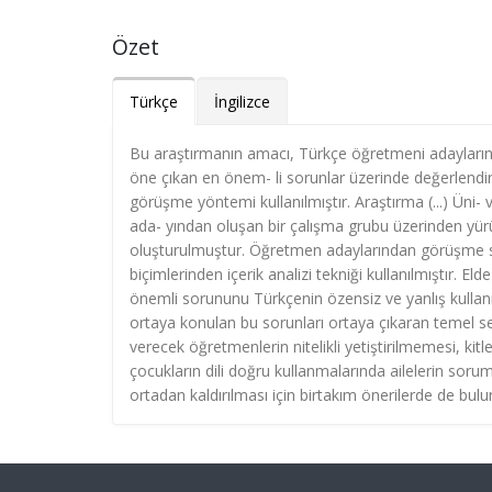
Özet
Türkçe
İngilizce
Bu araştırmanın amacı, Türkçe öğretmeni adaylarının 
öne çıkan en önem- li sorunlar üzerinde değerlendi
görüşme yöntemi kullanılmıştır. Araştırma (...) Üni
ada- yından oluşan bir çalışma grubu üzerinden yü
oluşturulmuştur. Öğretmen adaylarından görüşme sorul
biçimlerinden içerik analizi tekniği kullanılmıştır.
önemli sorununu Türkçenin özensiz ve yanlış kullanım
ortaya konulan bu sorunları ortaya çıkaran temel se
verecek öğretmenlerin nitelikli yetiştirilmemesi, kit
çocukların dili doğru kullanmalarında ailelerin sor
ortadan kaldırılması için birtakım önerilerde de bulu