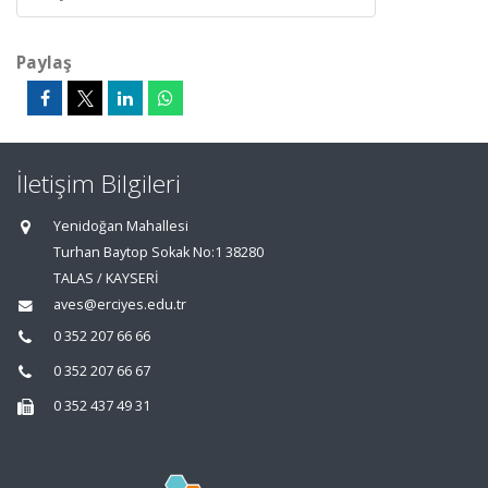
Paylaş
İletişim Bilgileri
Yenidoğan Mahallesi
Turhan Baytop Sokak No:1 38280
TALAS / KAYSERİ
aves@erciyes.edu.tr
0 352 207 66 66
0 352 207 66 67
0 352 437 49 31