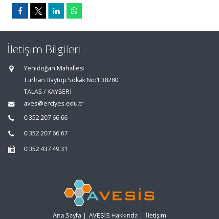
İletişim Bilgileri
Yenidoğan Mahallesi
Turhan Baytop Sokak No:1 38280
TALAS / KAYSERİ
aves@erciyes.edu.tr
0 352 207 66 66
0 352 207 66 67
0 352 437 49 31
Ana Sayfa
|
AVESİS Hakkında
|
İletişim