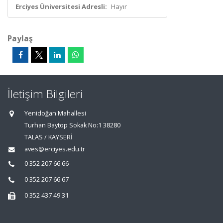
Erciyes Üniversitesi Adresli:
Hayır
Paylaş
İletişim Bilgileri
Yenidoğan Mahallesi
Turhan Baytop Sokak No:1 38280
TALAS / KAYSERİ
aves@erciyes.edu.tr
0 352 207 66 66
0 352 207 66 67
0 352 437 49 31