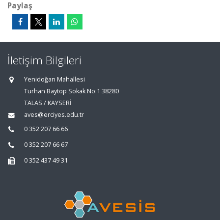
Paylaş
İletişim Bilgileri
Yenidoğan Mahallesi
Turhan Baytop Sokak No:1 38280
TALAS / KAYSERİ
aves@erciyes.edu.tr
0 352 207 66 66
0 352 207 66 67
0 352 437 49 31