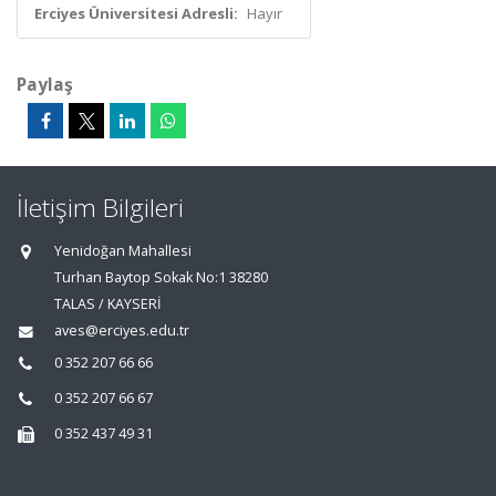
Erciyes Üniversitesi Adresli:
Hayır
Paylaş
İletişim Bilgileri
Yenidoğan Mahallesi
Turhan Baytop Sokak No:1 38280
TALAS / KAYSERİ
aves@erciyes.edu.tr
0 352 207 66 66
0 352 207 66 67
0 352 437 49 31