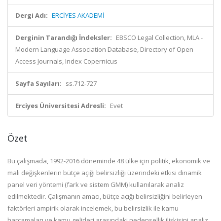
Dergi Adı:
ERCİYES AKADEMİ
Derginin Tarandığı İndeksler:
EBSCO Legal Collection, MLA -
Modern Language Association Database, Directory of Open
Access Journals, Index Copernicus
Sayfa Sayıları:
ss.712-727
Erciyes Üniversitesi Adresli:
Evet
Özet
Bu çalışmada, 1992-2016 döneminde 48 ülke için politik, ekonomik ve
mali değişkenlerin bütçe açığı belirsizliği üzerindeki etkisi dinamik
panel veri yöntemi (fark ve sistem GMM) kullanılarak analiz
edilmektedir. Çalışmanın amacı, bütçe açığı belirsizliğini belirleyen
faktörleri ampirik olarak incelemek, bu belirsizlik ile kamu
harcamaları ve kamu gelirleri arasındaki nedensellik ilişkisini analiz