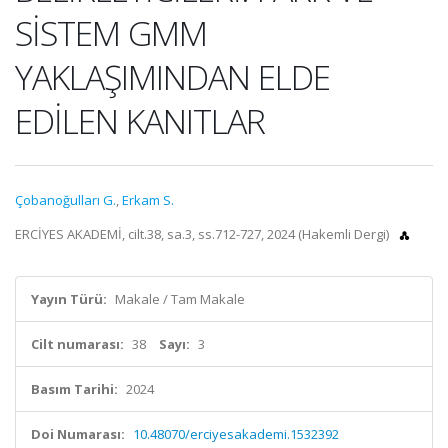
SİSTEM GMM
YAKLAŞIMINDAN ELDE
EDİLEN KANITLAR
Çobanoğulları G.
,
Erkam S.
ERCİYES AKADEMİ, cilt.38, sa.3, ss.712-727, 2024 (Hakemli Dergi)
Yayın Türü:
Makale / Tam Makale
Cilt numarası:
38
Sayı:
3
Basım Tarihi:
2024
Doi Numarası:
10.48070/erciyesakademi.1532392