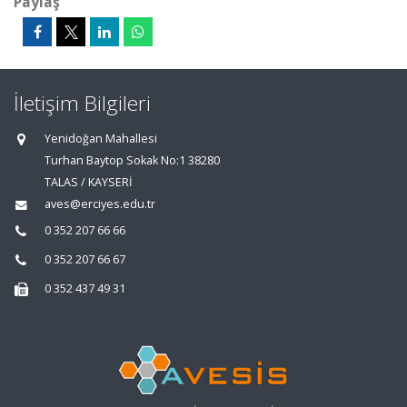
Paylaş
İletişim Bilgileri
Yenidoğan Mahallesi
Turhan Baytop Sokak No:1 38280
TALAS / KAYSERİ
aves@erciyes.edu.tr
0 352 207 66 66
0 352 207 66 67
0 352 437 49 31