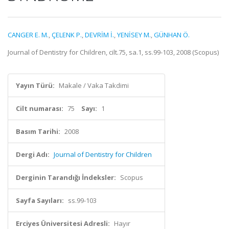
CANGER E. M.
,
ÇELENK P.
,
DEVRİM İ.
,
YENİSEY M.
,
GÜNHAN Ö.
Journal of Dentistry for Children, cilt.75, sa.1, ss.99-103, 2008 (Scopus)
Yayın Türü:
Makale / Vaka Takdimi
Cilt numarası:
75
Sayı:
1
Basım Tarihi:
2008
Dergi Adı:
Journal of Dentistry for Children
Derginin Tarandığı İndeksler:
Scopus
Sayfa Sayıları:
ss.99-103
Erciyes Üniversitesi Adresli:
Hayır