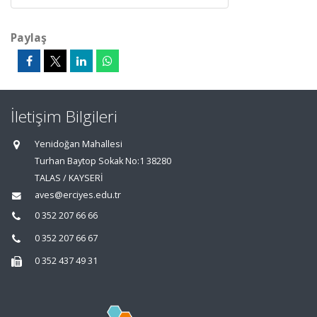
Paylaş
İletişim Bilgileri
Yenidoğan Mahallesi
Turhan Baytop Sokak No:1 38280
TALAS / KAYSERİ
aves@erciyes.edu.tr
0 352 207 66 66
0 352 207 66 67
0 352 437 49 31