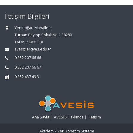
İletişim Bilgileri
Yenidoğan Mahallesi
Turhan Baytop Sokak No:1 38280
TALAS / KAYSERİ
aves@erciyes.edu.tr
0 352 207 66 66
0 352 207 66 67
0 352 437 49 31
Ana Sayfa
|
AVESİS Hakkında
|
İletişim
Akademik Veri Yönetim Sistemi