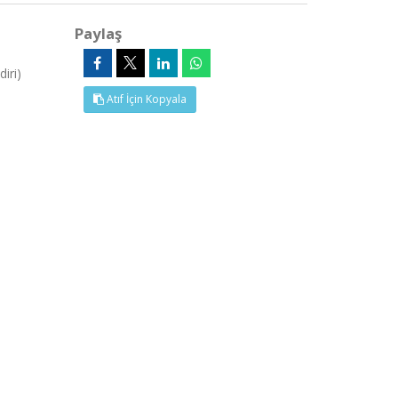
Paylaş
iri)
Atıf İçin Kopyala