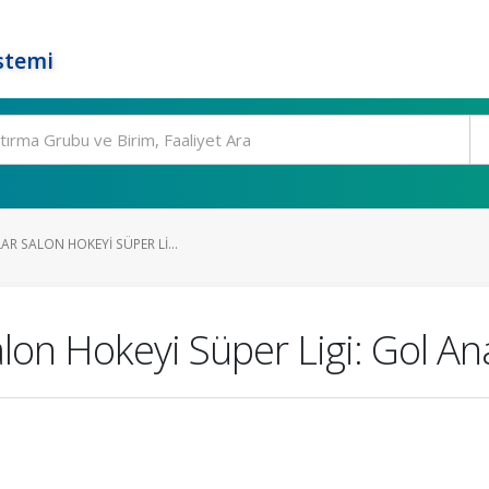
stemi
AR SALON HOKEYI SÜPER LI...
on Hokeyi Süper Ligi: Gol Ana