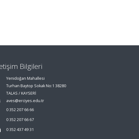
letişim Bilgileri
Yenidoğan Mahallesi
Turhan Baytop Sokak No:1 38280
TALAS / KAYSERİ
aves@erciyes.edu.tr
0 352 207 66 66
0 352 207 66 67
0 352 437 49 31