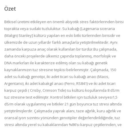
Özet
Bitkisel üretimi etkileyen en önemli abiyotik stres faktörlerinden birisi
toprakta veya sudaki tuzluluktur. Su kabağı [Lagenaria siceraria
(Malign) Stanley] kültürü yapılan en eski bitki türlerinden birisidir ve
ülkemizde de uzun yıllardır farklı amaçlarla yetiştirilmektedir. Aynı
zamanda karpuza anaç olarak kullanılan bir türdür.Bu çalışmada,
daha önceki projelerde ülkemiz çapında toplanmış, morfolojik ve
DNA markırları ile karakterize edilmiş olan su kabağı genetik
kaynaklarımızın tuz stresine tepkisi belirlenmiştir. Çalışmada, 150
adet su kabağı genotipi, iki adet ticari su kabağı anacı (Macıs,
Argentario), iki adet kabakgil anacı (Ferro, RS841) ve iki adet ticari
karpuz çeşidi ( Crisby, Crimson Tide) su kültürü koşullarında 8 dS/m
tuz stresine test edilmiştir. Kontrol bitkileri için tuzluluk seviyesi1,5
dS/m olarak uygulanmış ve bitkiler 21 gün boyunca tuz stresi altında
yetiştirilmişlerdir. Çalışmada yaprak alanı, taze ağırlık, kuru ağırlık ve
oransal iyon sızıntısı yönünden genotipler değerlendirildiğinde, tuz
stresi altında yerel su kabaklarından %86’sı karpuz çeşitlerinden, ve