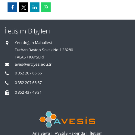
İletişim Bilgileri
Yenidoğan Mahallesi
Turhan Baytop Sokak No:1 38280
TALAS / KAYSERİ
aves@erciyes.edu.tr
0 352 207 66 66
0 352 207 66 67
0 352 437 49 31
Ana Sayfa
|
AVESİS Hakkında
|
İletişim