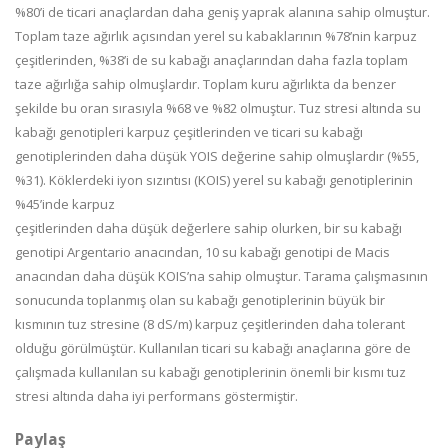
%80’i de ticari anaçlardan daha geniş yaprak alanına sahip olmuştur.
Toplam taze ağırlık açısından yerel su kabaklarının %78’nin karpuz
çeşitlerinden, %38’i de su kabağı anaçlarından daha fazla toplam
taze ağırlığa sahip olmuşlardır. Toplam kuru ağırlıkta da benzer
şekilde bu oran sırasıyla %68 ve %82 olmuştur. Tuz stresi altında su
kabağı genotipleri karpuz çeşitlerinden ve ticari su kabağı
genotiplerinden daha düşük YOIS değerine sahip olmuşlardır (%55,
%31). Köklerdeki iyon sızıntısı (KOIS) yerel su kabağı genotiplerinin
%45’inde karpuz
çeşitlerinden daha düşük değerlere sahip olurken, bir su kabağı
genotipi Argentario anacından, 10 su kabağı genotipi de Macis
anacından daha düşük KOIS’na sahip olmuştur. Tarama çalışmasının
sonucunda toplanmış olan su kabağı genotiplerinin büyük bir
kısmının tuz stresine (8 dS/m) karpuz çeşitlerinden daha tolerant
olduğu görülmüştür. Kullanılan ticari su kabağı anaçlarına göre de
çalışmada kullanılan su kabağı genotiplerinin önemli bir kısmı tuz
stresi altında daha iyi performans göstermiştir.
Paylaş