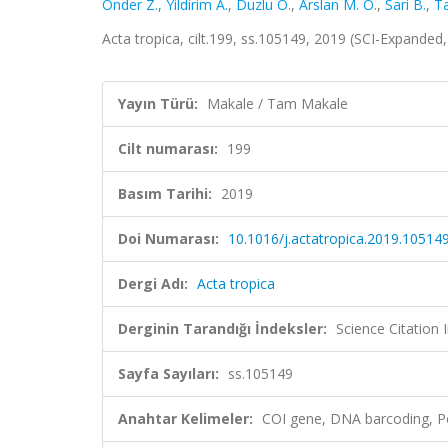
Onder Z.
,
Yildirim A.
,
Duzlu Ö.
,
Arslan M. O.
,
Sari B.
,
Ta
Acta tropica, cilt.199, ss.105149, 2019 (SCI-Expande
Yayın Türü:
Makale / Tam Makale
Cilt numarası:
199
Basım Tarihi:
2019
Doi Numarası:
10.1016/j.actatropica.2019.10514
Dergi Adı:
Acta tropica
Derginin Tarandığı İndeksler:
Science Citation
Sayfa Sayıları:
ss.105149
Anahtar Kelimeler:
COI gene, DNA barcoding, Pe