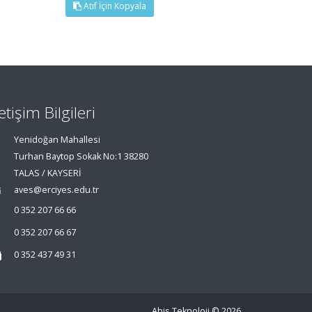
Atıf İçin Kopyala
letişim Bilgileri
Yenidoğan Mahallesi
Turhan Baytop Sokak No:1 38280
TALAS / KAYSERİ
aves@erciyes.edu.tr
0 352 207 66 66
0 352 207 66 67
0 352 437 49 31
Abis Teknoloji
© 2026