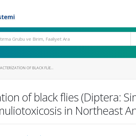
stemi
CTERIZATION OF BLACK FLIE...
ion of black flies (Diptera: Si
uliotoxicosis in Northeast An