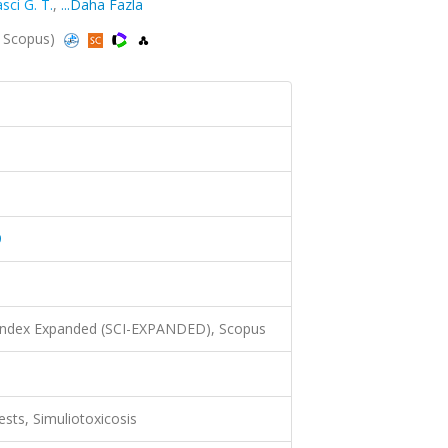
sci G. T.
,
...Daha Fazla
d, Scopus)
9
 Index Expanded (SCI-EXPANDED), Scopus
sts, Simuliotoxicosis