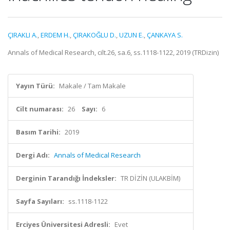
ÇIRAKLI A.
,
ERDEM H.
,
ÇIRAKOĞLU D.
,
UZUN E.
,
ÇANKAYA S.
Annals of Medical Research, cilt.26, sa.6, ss.1118-1122, 2019 (TRDizin)
Yayın Türü:
Makale / Tam Makale
Cilt numarası:
26
Sayı:
6
Basım Tarihi:
2019
Dergi Adı:
Annals of Medical Research
Derginin Tarandığı İndeksler:
TR DİZİN (ULAKBİM)
Sayfa Sayıları:
ss.1118-1122
Erciyes Üniversitesi Adresli:
Evet