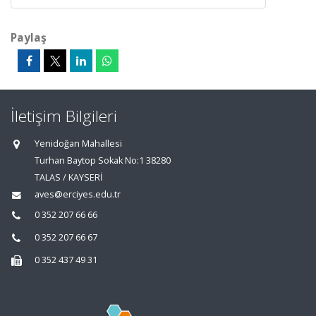
Paylaş
İletişim Bilgileri
Yenidoğan Mahallesi
Turhan Baytop Sokak No:1 38280
TALAS / KAYSERİ
aves@erciyes.edu.tr
0 352 207 66 66
0 352 207 66 67
0 352 437 49 31