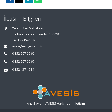
İletişim Bilgileri
Yenidoğan Mahallesi
Turhan Baytop Sokak No:1 38280
TALAS / KAYSERİ
aves@erciyes.edu.tr
0 352 207 66 66
0 352 207 66 67
0 352 437 49 31
Ana Sayfa
|
AVESİS Hakkında
|
İletişim