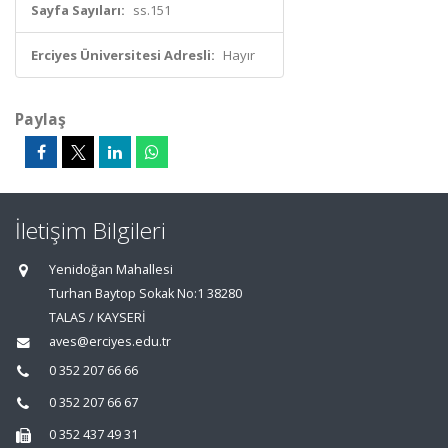
Sayfa Sayıları:
ss.151
Erciyes Üniversitesi Adresli:
Hayır
Paylaş
İletişim Bilgileri
Yenidoğan Mahallesi
Turhan Baytop Sokak No:1 38280
TALAS / KAYSERİ
aves@erciyes.edu.tr
0 352 207 66 66
0 352 207 66 67
0 352 437 49 31