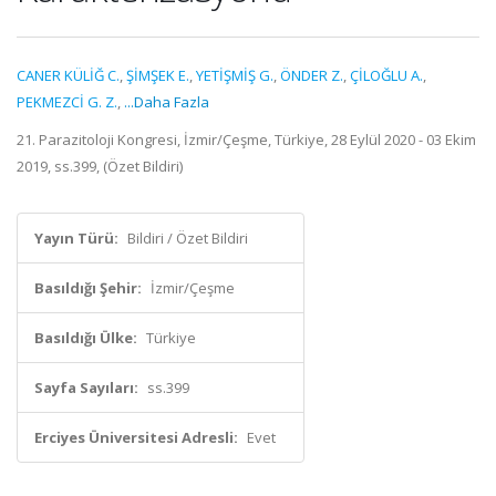
CANER KÜLİĞ C.
,
ŞİMŞEK E.
,
YETİŞMİŞ G.
,
ÖNDER Z.
,
ÇİLOĞLU A.
,
PEKMEZCİ G. Z.
,
...Daha Fazla
21. Parazitoloji Kongresi, İzmir/Çeşme, Türkiye, 28 Eylül 2020 - 03 Ekim
2019, ss.399, (Özet Bildiri)
Yayın Türü:
Bildiri / Özet Bildiri
Basıldığı Şehir:
İzmir/Çeşme
Basıldığı Ülke:
Türkiye
Sayfa Sayıları:
ss.399
Erciyes Üniversitesi Adresli:
Evet