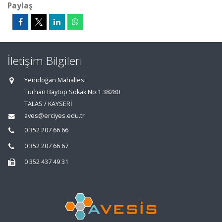
Paylaş
İletişim Bilgileri
Yenidoğan Mahallesi
Turhan Baytop Sokak No:1 38280
TALAS / KAYSERİ
aves@erciyes.edu.tr
0 352 207 66 66
0 352 207 66 67
0 352 437 49 31