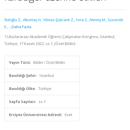
İbiloğlu Z.
,
Altuntaş H.
,
Yılmaz-Şükranlı Z.
,
Yora S.
,
Memiş M.
,
Güvenilir
E.
,
...Daha Fazla
7.Uluslararası Akademik Öğrenci Çalışmaları Kongresi, İstanbul,
Türkiye, 17 Kasım 2022, ss.1, (Özet Bildiri)
Yayın Türü:
Bildiri / Özet Bildiri
Basıldığı Şehir:
İstanbul
Basıldığı Ülke:
Türkiye
Sayfa Sayıları:
ss.1
Erciyes Üniversitesi Adresli:
Evet