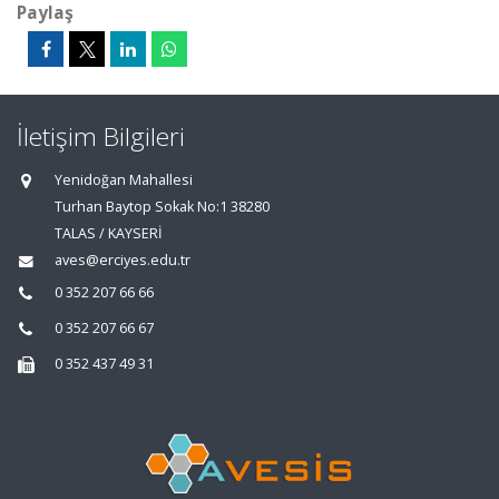
Paylaş
İletişim Bilgileri
Yenidoğan Mahallesi
Turhan Baytop Sokak No:1 38280
TALAS / KAYSERİ
aves@erciyes.edu.tr
0 352 207 66 66
0 352 207 66 67
0 352 437 49 31