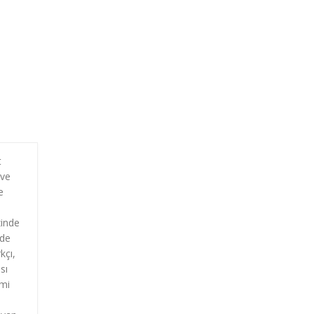
t
 ve
e
zinde
lde
kçı,
sı
emi