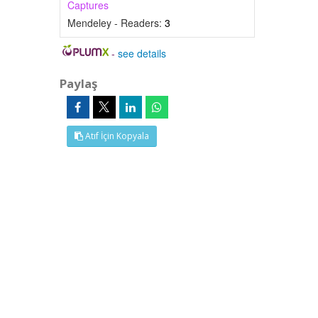
Captures
Mendeley - Readers:
3
-
see details
Paylaş
Atıf İçin Kopyala