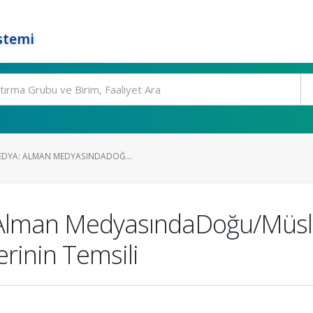
stemi
EDYA: ALMAN MEDYASINDADOĞ...
Alman MedyasındaDoğu/Müslu
erinin Temsili