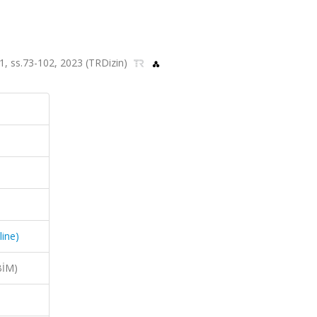
a.1, ss.73-102, 2023 (TRDizin)
line)
BİM)