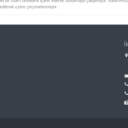
bir İslam tehdidine işaret ederek sunulmaya çalışılmıştır. Batılı/Hrist
se edilmek üzere çerçevelenmiştir.
İ