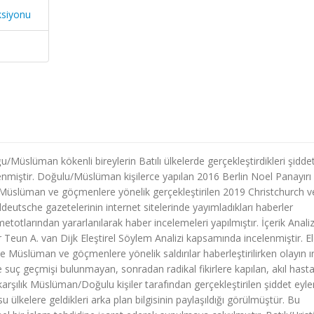
ksiyonu
u/Müslüman kökenli bireylerin Batılı ülkelerde gerçekleştirdikleri şidde
nmiştir. Doğulu/Müslüman kişilerce yapılan 2016 Berlin Noel Panayırı
rce Müslüman ve göçmenlere yönelik gerçekleştirilen 2019 Christchurch v
üddeutsche gazetelerinin internet sitelerinde yayımladıkları haberler
metotlarından yararlanılarak haber incelemeleri yapılmıştır. İçerik Anali
er Teun A. van Dijk Eleştirel Söylem Analizi kapsamında incelenmiştir. E
erce Müslüman ve göçmenlere yönelik saldırılar haberleştirilirken olayın ır
se suç geçmişi bulunmayan, sonradan radikal fikirlere kapılan, akıl hasta
a karşılık Müslüman/Doğulu kişiler tarafından gerçekleştirilen şiddet eyl
u ülkelere geldikleri arka plan bilgisinin paylaşıldığı görülmüştür. Bu