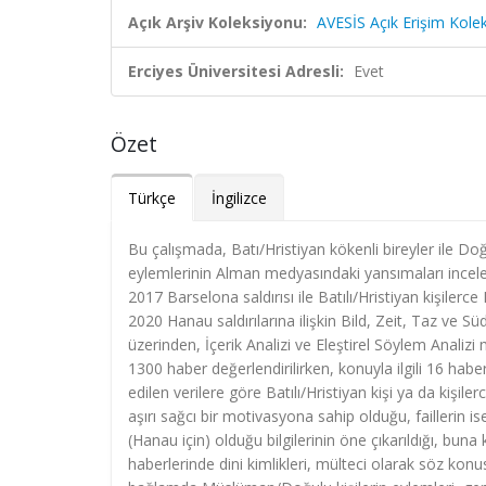
Açık Arşiv Koleksiyonu:
AVESİS Açık Erişim Kole
Erciyes Üniversitesi Adresli:
Evet
Özet
Türkçe
İngilizce
Bu çalışmada, Batı/Hristiyan kökenli bireyler ile Doğ
eylemlerinin Alman medyasındaki yansımaları incele
2017 Barselona saldırısı ile Batılı/Hristiyan kişile
2020 Hanau saldırılarına ilişkin Bild, Zeit, Taz ve S
üzerinden, İçerik Analizi ve Eleştirel Söylem Analizi 
1300 haber değerlendirilirken, konuyla ilgili 16 hab
edilen verilere göre Batılı/Hristiyan kişi ya da kişil
aşırı sağcı bir motivasyona sahip olduğu, faillerin i
(Hanau için) olduğu bilgilerinin öne çıkarıldığı, bun
haberlerinde dini kimlikleri, mülteci olarak söz konus