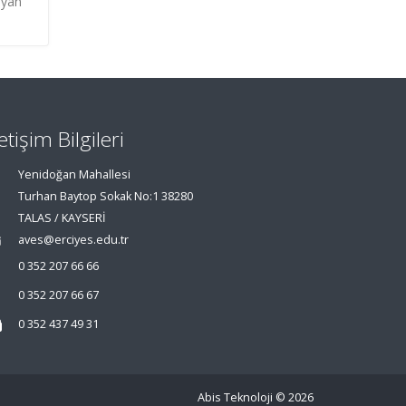
iyan
letişim Bilgileri
Yenidoğan Mahallesi
Turhan Baytop Sokak No:1 38280
TALAS / KAYSERİ
aves@erciyes.edu.tr
0 352 207 66 66
0 352 207 66 67
0 352 437 49 31
Abis Teknoloji
© 2026