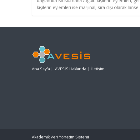
bağlamda Müslüman/Doğulu kişilerin eylemleri, genel 
kişilerin eylemleri ise marjinal, sıra dışı olarak lan
Ana Sayfa
|
AVESİS Hakkında
|
İletişim
Akademik Veri Yönetim Sistemi