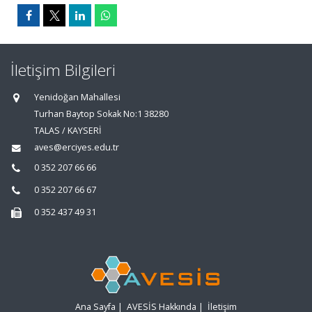
İletişim Bilgileri
Yenidoğan Mahallesi
Turhan Baytop Sokak No:1 38280
TALAS / KAYSERİ
aves@erciyes.edu.tr
0 352 207 66 66
0 352 207 66 67
0 352 437 49 31
Ana Sayfa
|
AVESİS Hakkında
|
İletişim