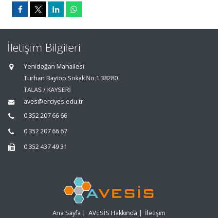
İletişim Bilgileri
Yenidoğan Mahallesi
Turhan Baytop Sokak No:1 38280
TALAS / KAYSERİ
aves@erciyes.edu.tr
0 352 207 66 66
0 352 207 66 67
0 352 437 49 31
Ana Sayfa
|
AVESİS Hakkında
|
İletişim