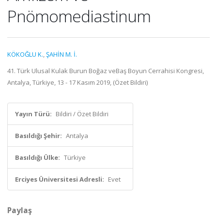
Pnömomediastinum
KÖKOĞLU K.
,
ŞAHİN M. İ.
41. Türk Ulusal Kulak Burun Boğaz veBaş Boyun Cerrahisi Kongresi,
Antalya, Türkiye, 13 - 17 Kasım 2019, (Özet Bildiri)
Yayın Türü:
Bildiri / Özet Bildiri
Basıldığı Şehir:
Antalya
Basıldığı Ülke:
Türkiye
Erciyes Üniversitesi Adresli:
Evet
Paylaş