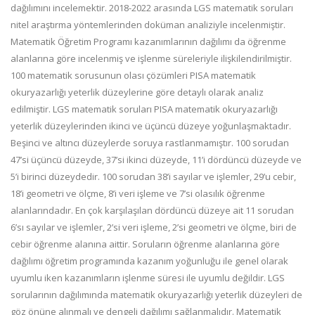
dağılımını incelemektir. 2018-2022 arasında LGS matematik soruları
nitel araştırma yöntemlerinden doküman analiziyle incelenmiştir.
Matematik Öğretim Programı kazanımlarının dağılımı da öğrenme
alanlarına göre incelenmiş ve işlenme süreleriyle ilişkilendirilmiştir.
100 matematik sorusunun olası çözümleri PISA matematik
okuryazarlığı yeterlik düzeylerine göre detaylı olarak analiz
edilmiştir. LGS matematik soruları PISA matematik okuryazarlığı
yeterlik düzeylerinden ikinci ve üçüncü düzeye yoğunlaşmaktadır.
Beşinci ve altıncı düzeylerde soruya rastlanmamıştır. 100 sorudan
47’si üçüncü düzeyde, 37’si ikinci düzeyde, 11’i dördüncü düzeyde ve
5’i birinci düzeydedir. 100 sorudan 38’i sayılar ve işlemler, 29’u cebir,
18’i geometri ve ölçme, 8’i veri işleme ve 7’si olasılık öğrenme
alanlarındadır. En çok karşılaşılan dördüncü düzeye ait 11 sorudan
6’sı sayılar ve işlemler, 2’si veri işleme, 2’si geometri ve ölçme, biri de
cebir öğrenme alanına aittir. Soruların öğrenme alanlarına göre
dağılımı öğretim programında kazanım yoğunluğu ile genel olarak
uyumlu iken kazanımların işlenme süresi ile uyumlu değildir. LGS
sorularının dağılımında matematik okuryazarlığı yeterlik düzeyleri de
göz önüne alınmalı ve dengeli dağılımı sağlanmalıdır. Matematik