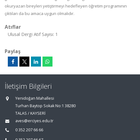
okuryazarı bireyleri yetiştirmeyi hedefleyen öğretim programının
çıktıları da bu amaca uygun olmalıdır.
Atıflar
Ulusal Dergi Atıf Sayısı: 1
Paylaş
İletişim Bilgileri
Yenidoğan Mahallesi
Turhan Baytop Sokak No:1 38280
TALAS / KAYSERİ
aves@erciyes.edu.tr
0 352 207 66 66
0 352 207 66 67