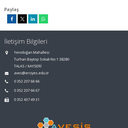
Paylaş
İletişim Bilgileri
Yenidoğan Mahallesi
Turhan Baytop Sokak No:1 38280
TALAS / KAYSERİ
aves@erciyes.edu.tr
0 352 207 66 66
0 352 207 66 67
0 352 437 49 31