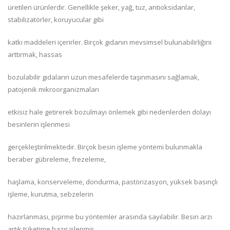
üretilen ürünlerdir. Genellikle şeker, yağ, tuz, antioksidanlar,
stabilizatörler, koruyucular gibi
katkı maddeleri içerirler. Birçok gıdanın mevsimsel bulunabilirliğini
arttırmak, hassas
bozulabilir gıdaların uzun mesafelerde taşınmasını sağlamak,
patojenik mikroorganizmaları
etkisiz hale getirerek bozulmayı önlemek gibi nedenlerden dolayı
besinlerin işlenmesi
gerçekleştirilmektedir. Birçok besin işleme yöntemi bulunmakla
beraber gübreleme, frezeleme,
haşlama, konserveleme, dondurma, pastörizasyon, yüksek basınçlı
işleme, kurutma, sebzelerin
hazırlanması, pişirme bu yöntemler arasında sayılabilir. Besin arzı
artık tüketime hazır işlenmiş