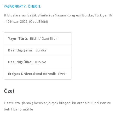
YAŞAR FIRAT Y.
,
ÖNER N.
8. Uluslararası Sağlık Bilimleri ve Yaşam Kongresi, Burdur, Türkiye, 16
- 19 Nisan 2025, (Özet Bildiri)
Yayın Türü:
Bildiri / Özet Bildiri
Basıldığı Şehir:
Burdur
Basıldığı Ülke:
Türkiye
Erciyes Üniversitesi Adresli:
Evet
Özet
Özet:Ultra işlenmiş besinler, birçok bileşeni bir arada bulunduran ve
belirli bir formül ile