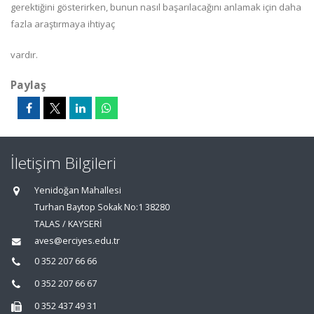
gerektiğini gösterirken, bunun nasıl başarılacağını anlamak için daha
fazla araştırmaya ihtiyaç
vardır.
Paylaş
İletişim Bilgileri
Yenidoğan Mahallesi
Turhan Baytop Sokak No:1 38280
TALAS / KAYSERİ
aves@erciyes.edu.tr
0 352 207 66 66
0 352 207 66 67
0 352 437 49 31