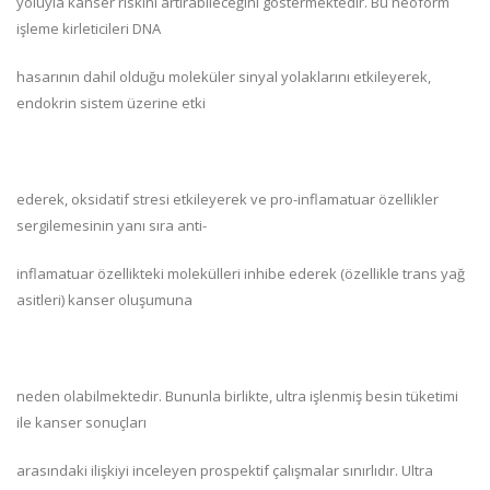
yoluyla kanser riskini artırabileceğini göstermektedir. Bu neoform
işleme kirleticileri DNA
hasarının dahil olduğu moleküler sinyal yolaklarını etkileyerek,
endokrin sistem üzerine etki
ederek, oksidatif stresi etkileyerek ve pro-inflamatuar özellikler
sergilemesinin yanı sıra anti-
inflamatuar özellikteki molekülleri inhibe ederek (özellikle trans yağ
asitleri) kanser oluşumuna
neden olabilmektedir. Bununla birlikte, ultra işlenmiş besin tüketimi
ile kanser sonuçları
arasındaki ilişkiyi inceleyen prospektif çalışmalar sınırlıdır. Ultra