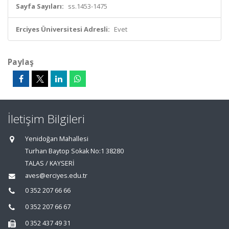
Sayfa Sayıları:
ss.1453-1475
Erciyes Üniversitesi Adresli:
Evet
Paylaş
İletişim Bilgileri
Yenidoğan Mahallesi
Turhan Baytop Sokak No:1 38280
TALAS / KAYSERİ
aves@erciyes.edu.tr
0 352 207 66 66
0 352 207 66 67
0 352 437 49 31