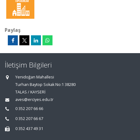
Paylaş
İletişim Bilgileri
Yenidoğan Mahallesi
Turhan Baytop Sokak No:1 38280
TALAS / KAYSERİ
aves@erciyes.edu.tr
0 352 207 66 66
0 352 207 66 67
0 352 437 49 31