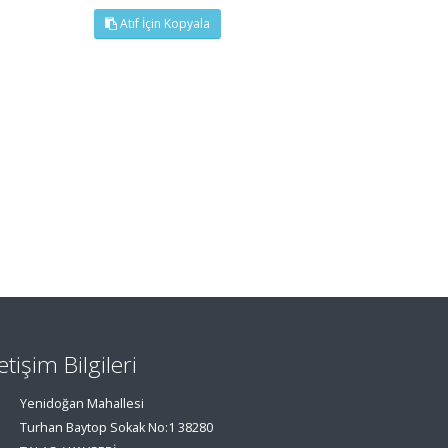
Atıf İçin Kopyala
letişim Bilgileri
Yenidoğan Mahallesi
Turhan Baytop Sokak No:1 38280