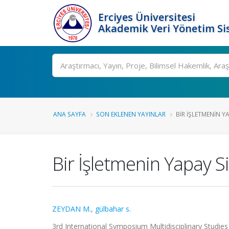
Erciyes Üniversitesi
Akademik Veri Yönetim Si
Ara
ANA SAYFA
SON EKLENEN YAYINLAR
BIR İŞLETMENIN YAP
Bir İşletmenin Yapay Si
ZEYDAN M.
,
gülbahar s.
3rd International Symposium Multidisciplinary Studie