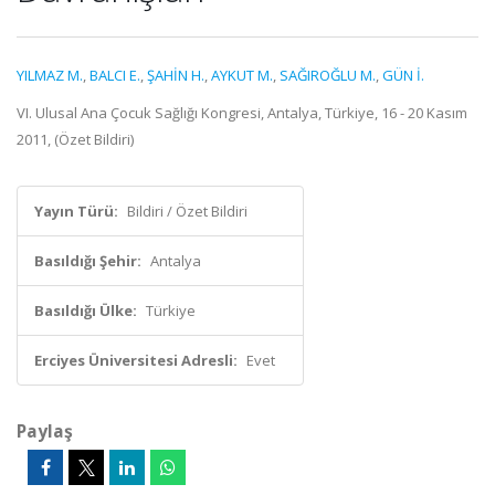
YILMAZ M.
,
BALCI E.
,
ŞAHİN H.
,
AYKUT M.
,
SAĞIROĞLU M.
,
GÜN İ.
VI. Ulusal Ana Çocuk Sağlığı Kongresi, Antalya, Türkiye, 16 - 20 Kasım
2011, (Özet Bildiri)
Yayın Türü:
Bildiri / Özet Bildiri
Basıldığı Şehir:
Antalya
Basıldığı Ülke:
Türkiye
Erciyes Üniversitesi Adresli:
Evet
Paylaş