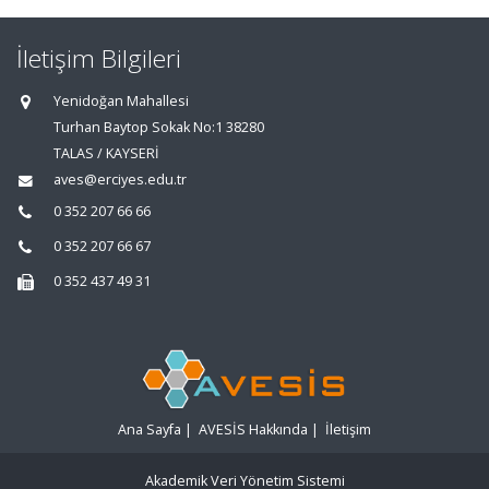
İletişim Bilgileri
Yenidoğan Mahallesi
Turhan Baytop Sokak No:1 38280
TALAS / KAYSERİ
aves@erciyes.edu.tr
0 352 207 66 66
0 352 207 66 67
0 352 437 49 31
Ana Sayfa
|
AVESİS Hakkında
|
İletişim
Akademik Veri Yönetim Sistemi