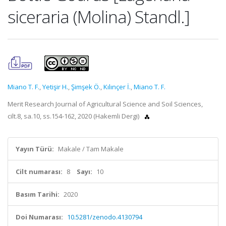
siceraria (Molina) Standl.]
Miano T. F.
,
Yetişir H.
,
Şimşek Ö.
,
Kılınçer İ.
,
Miano T. F.
Merit Research Journal of Agricultural Science and Soil Sciences,
cilt.8, sa.10, ss.154-162, 2020 (Hakemli Dergi)
Yayın Türü:
Makale / Tam Makale
Cilt numarası:
8
Sayı:
10
Basım Tarihi:
2020
Doi Numarası:
10.5281/zenodo.4130794