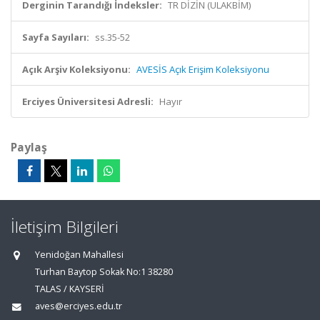
Derginin Tarandığı İndeksler:
TR DİZİN (ULAKBİM)
Sayfa Sayıları:
ss.35-52
Açık Arşiv Koleksiyonu:
AVESİS Açık Erişim Koleksiyonu
Erciyes Üniversitesi Adresli:
Hayır
Paylaş
İletişim Bilgileri
Yenidoğan Mahallesi
Turhan Baytop Sokak No:1 38280
TALAS / KAYSERİ
aves@erciyes.edu.tr