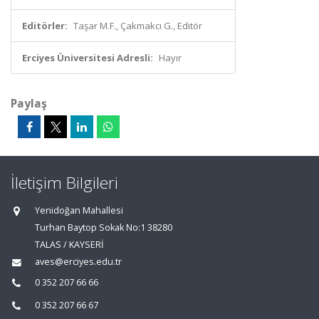
Editörler:
Taşar M.F., Çakmakcı G., Editör
Erciyes Üniversitesi Adresli:
Hayır
Paylaş
İletişim Bilgileri
Yenidoğan Mahallesi
Turhan Baytop Sokak No:1 38280
TALAS / KAYSERİ
aves@erciyes.edu.tr
0 352 207 66 66
0 352 207 66 67