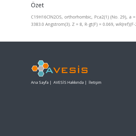
Özet
C19H16ClN2OS, orthorhombic, Pca2(1) (No. 29), a = 
3383.0 Angstrom(3). Z = 8, R-gt(F) = 0.069, wR(ref)(F-
Ana Sayfa
|
AVESİS Hakkında
|
İletişim