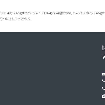
8.1148(1) Angstrom, b = 19.1264(2) Angstrom, c = 21.7702(2) Angst
2)= 0.188, T = 293 K.
İ