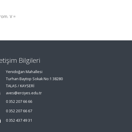
rom. V =
letişim Bilgileri
Yenidoğan Mahallesi
Turhan Baytop Sokak No:1 38280
TALAS / KAYSERİ
aves@erciyes.edu.tr
0 352 207 66 66
0 352 207 66 67
0 352 437 49 31