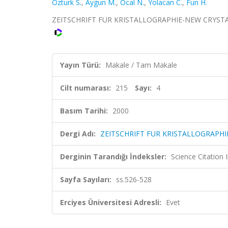
Ozturk S.
,
Aygun M.
,
Ocal N.
,
Yolacan C.
,
Fun H.
ZEITSCHRIFT FUR KRISTALLOGRAPHIE-NEW CRYSTAL ST
Yayın Türü:
Makale / Tam Makale
Cilt numarası:
215
Sayı:
4
Basım Tarihi:
2000
Dergi Adı:
ZEITSCHRIFT FUR KRISTALLOGRAPH
Derginin Tarandığı İndeksler:
Science Citation
Sayfa Sayıları:
ss.526-528
Erciyes Üniversitesi Adresli:
Evet