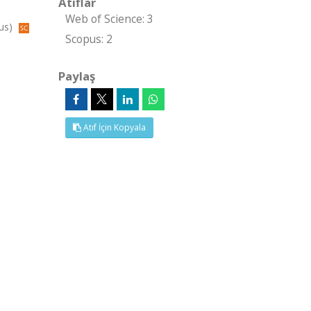
Atıflar
Web of Science: 3
pus)
Scopus: 2
Paylaş
Atıf İçin Kopyala