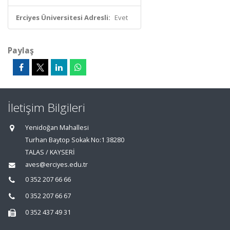
Erciyes Üniversitesi Adresli:
Evet
Paylaş
İletişim Bilgileri
Yenidoğan Mahallesi
Turhan Baytop Sokak No:1 38280
TALAS / KAYSERİ
aves@erciyes.edu.tr
0 352 207 66 66
0 352 207 66 67
0 352 437 49 31