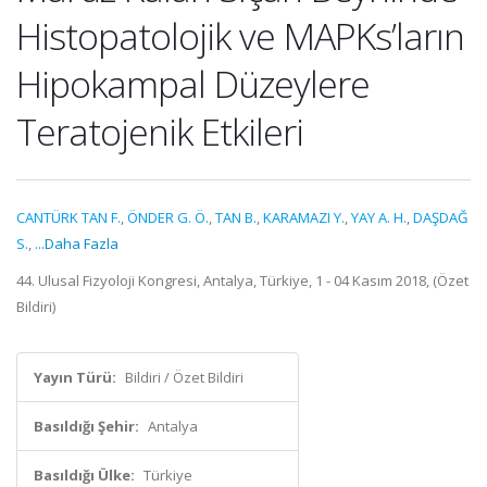
Histopatolojik ve MAPKs’ların
Hipokampal Düzeylere
Teratojenik Etkileri
CANTÜRK TAN F.
,
ÖNDER G. Ö.
,
TAN B.
,
KARAMAZI Y.
,
YAY A. H.
,
DAŞDAĞ
S.
,
...Daha Fazla
44. Ulusal Fizyoloji Kongresi, Antalya, Türkiye, 1 - 04 Kasım 2018, (Özet
Bildiri)
Yayın Türü:
Bildiri / Özet Bildiri
Basıldığı Şehir:
Antalya
Basıldığı Ülke:
Türkiye