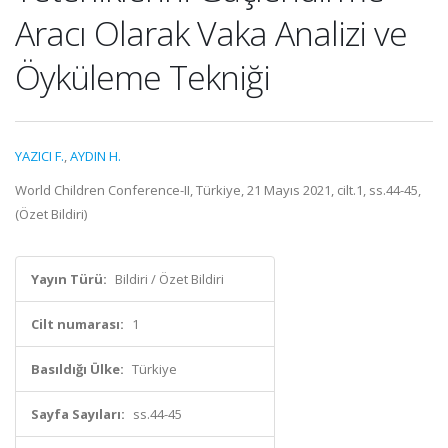
Aracı Olarak Vaka Analizi ve
Öyküleme Tekniği
YAZICI F.
,
AYDIN H.
World Children Conference-II, Türkiye, 21 Mayıs 2021, cilt.1, ss.44-45,
(Özet Bildiri)
Yayın Türü:
Bildiri / Özet Bildiri
Cilt numarası:
1
Basıldığı Ülke:
Türkiye
Sayfa Sayıları:
ss.44-45