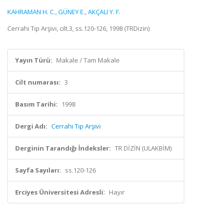
KAHRAMAN H. C.
,
GÜNEY E.
,
AKÇALI Y. F.
Cerrahi Tıp Arşivi, cilt.3, ss.120-126, 1998 (TRDizin)
Yayın Türü:
Makale / Tam Makale
Cilt numarası:
3
Basım Tarihi:
1998
Dergi Adı:
Cerrahi Tıp Arşivi
Derginin Tarandığı İndeksler:
TR DİZİN (ULAKBİM)
Sayfa Sayıları:
ss.120-126
Erciyes Üniversitesi Adresli:
Hayır