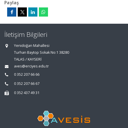
Paylaş
İletişim Bilgileri
Yenidoğan Mahallesi
Turhan Baytop Sokak No:1 38280
TALAS / KAYSERİ
aves@erciyes.edu.tr
0 352 207 66 66
0 352 207 66 67
0 352 437 49 31