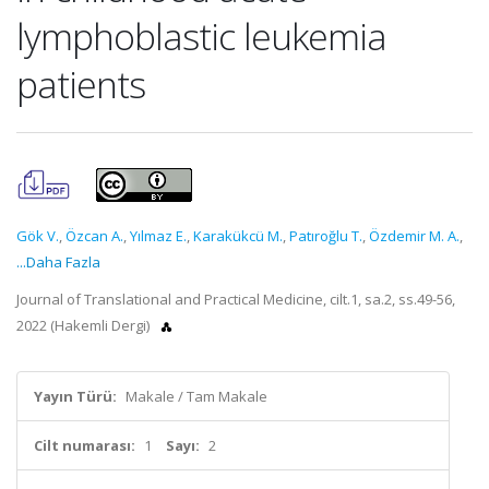
lymphoblastic leukemia
patients
Gök V.
,
Özcan A.
,
Yılmaz E.
,
Karakükcü M.
,
Patıroğlu T.
,
Özdemir M. A.
,
...Daha Fazla
Journal of Translational and Practical Medicine, cilt.1, sa.2, ss.49-56,
2022 (Hakemli Dergi)
Yayın Türü:
Makale / Tam Makale
Cilt numarası:
1
Sayı:
2