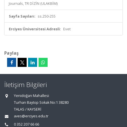
Journals, TR DİZİN (ULAKBİM)
Sayfa Sayıları:
ss.250-255
Erciyes Üniversitesi Adresli:
Evet
Paylaş
İletişim Bilgileri
Yenidoğan Mahallesi
Turhan Baytop Sokak No:1 38280
TALAS / KAYSERİ
aves@erciyes.edu.tr
0 352 207 66 66