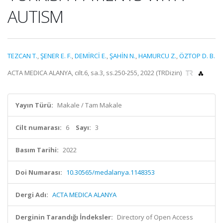
AUTISM
TEZCAN T.
,
ŞENER E. F.
,
DEMİRCİ E.
,
ŞAHİN N.
,
HAMURCU Z.
,
ÖZTOP D. B.
ACTA MEDICA ALANYA, cilt.6, sa.3, ss.250-255, 2022 (TRDizin)
Yayın Türü:
Makale / Tam Makale
Cilt numarası:
6
Sayı:
3
Basım Tarihi:
2022
Doi Numarası:
10.30565/medalanya.1148353
Dergi Adı:
ACTA MEDICA ALANYA
Derginin Tarandığı İndeksler:
Directory of Open Access