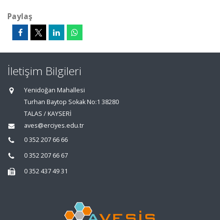
Paylaş
İletişim Bilgileri
Yenidoğan Mahallesi
Turhan Baytop Sokak No:1 38280
TALAS / KAYSERİ
aves@erciyes.edu.tr
0 352 207 66 66
0 352 207 66 67
0 352 437 49 31