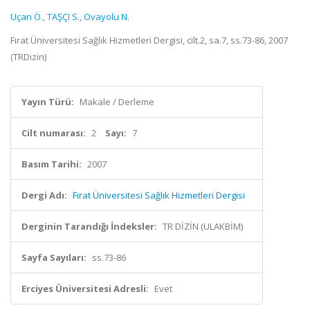
Uçan Ö.
,
TAŞÇI S.
,
Ovayolu N.
Fırat Üniversitesi Sağlık Hizmetleri Dergisi, cilt.2, sa.7, ss.73-86, 2007
(TRDizin)
Yayın Türü:
Makale / Derleme
Cilt numarası:
2
Sayı:
7
Basım Tarihi:
2007
Dergi Adı:
Fırat Üniversitesi Sağlık Hizmetleri Dergisi
Derginin Tarandığı İndeksler:
TR DİZİN (ULAKBİM)
Sayfa Sayıları:
ss.73-86
Erciyes Üniversitesi Adresli:
Evet