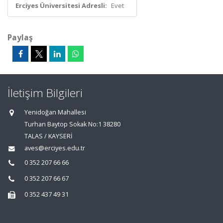
Erciyes Üniversitesi Adresli:
Evet
Paylaş
İletişim Bilgileri
Yenidoğan Mahallesi
Turhan Baytop Sokak No:1 38280
TALAS / KAYSERİ
aves@erciyes.edu.tr
0 352 207 66 66
0 352 207 66 67
0 352 437 49 31