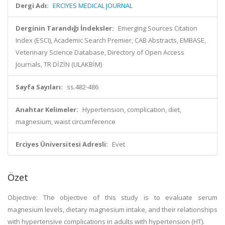
Dergi Adı:
ERCIYES MEDICAL JOURNAL
Derginin Tarandığı İndeksler:
Emerging Sources Citation
Index (ESCI), Academic Search Premier, CAB Abstracts, EMBASE,
Veterinary Science Database, Directory of Open Access
Journals, TR DİZİN (ULAKBİM)
Sayfa Sayıları:
ss.482-486
Anahtar Kelimeler:
Hypertension, complication, diet,
magnesium, waist circumference
Erciyes Üniversitesi Adresli:
Evet
Özet
Objective: The objective of this study is to evaluate serum
magnesium levels, dietary magnesium intake, and their relationships
with hypertensive complications in adults with hypertension (HT).