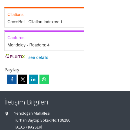
Citations
CrossRef - Citation Indexes:
1
Captures
Mendeley - Readers:
4
-
see details
Paylaş
İletişim Bilgileri
Yenidoğan Mahallesi
Turhan Baytop Sokak No:1 38280
TALAS / KAYSERİ