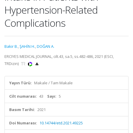
Hypertension-Related
Complications
Bakir B.
,
ŞAHİN H.
,
DOĞAN A.
ERCIYES MEDICAL JOURNAL, cilt.43, sa.5, ss.482-486, 2021 (ESCI,
TRDizin)
Yayın Türü:
Makale / Tam Makale
Cilt numarası:
43
Sayı:
5
Basım Tarihi:
2021
Doi Numarası:
10.14744/etd.2021.49225