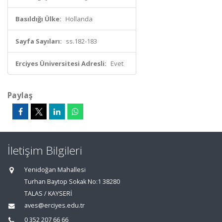
Basıldığı Ülke:
Hollanda
Sayfa Sayıları:
ss.182-183
Erciyes Üniversitesi Adresli:
Evet
Paylaş
İletişim Bilgileri
Yenidoğan Mahallesi
Turhan Baytop Sokak No:1 38280
TALAS / KAYSERİ
aves@erciyes.edu.tr
0 352 207 66 66