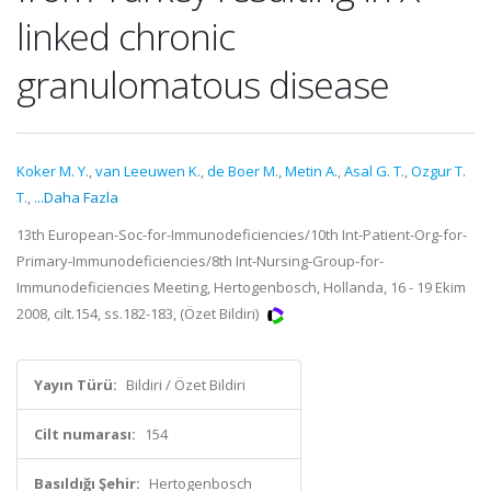
linked chronic
granulomatous disease
Koker M. Y.
,
van Leeuwen K.
,
de Boer M.
,
Metin A.
,
Asal G. T.
,
Ozgur T.
T.
,
...Daha Fazla
13th European-Soc-for-Immunodeficiencies/10th Int-Patient-Org-for-
Primary-Immunodeficiencies/8th Int-Nursing-Group-for-
Immunodeficiencies Meeting, Hertogenbosch, Hollanda, 16 - 19 Ekim
2008, cilt.154, ss.182-183, (Özet Bildiri)
Yayın Türü:
Bildiri / Özet Bildiri
Cilt numarası:
154
Basıldığı Şehir:
Hertogenbosch