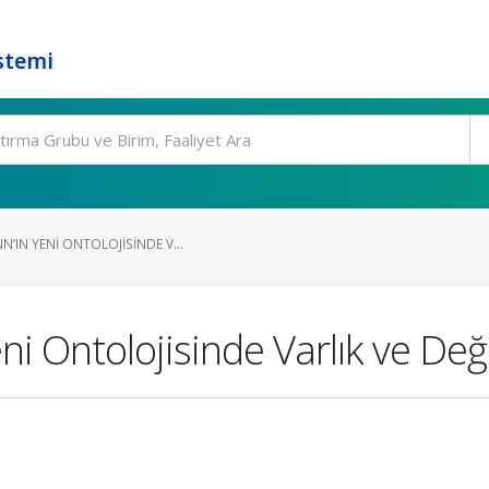
stemi
’IN YENI ONTOLOJISINDE V...
i Ontolojisinde Varlık ve Değer