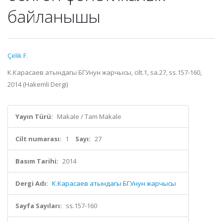
байланышы
Çelik F.
К.Карасаев атындагы БГУнун жарчысы, cilt.1, sa.27, ss.157-160,
2014 (Hakemli Dergi)
Yayın Türü:
Makale / Tam Makale
Cilt numarası:
1
Sayı:
27
Basım Tarihi:
2014
Dergi Adı:
К.Карасаев атындагы БГУнун жарчысы
Sayfa Sayıları:
ss.157-160