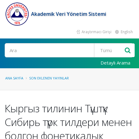
Akademik Veri Yönetim Sistemi
Araştırmacı Girişi
English
Ara
Detaylı Arama
ANA SAYFA
SON EKLENEN YAYINLAR
Кыргыз тилинин Түштүк
Сибирь түрк тилдери менен
болгон фонетикалык