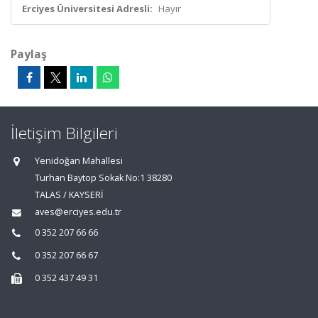
Erciyes Üniversitesi Adresli:
Hayır
Paylaş
İletişim Bilgileri
Yenidoğan Mahallesi
Turhan Baytop Sokak No:1 38280
TALAS / KAYSERİ
aves@erciyes.edu.tr
0 352 207 66 66
0 352 207 66 67
0 352 437 49 31