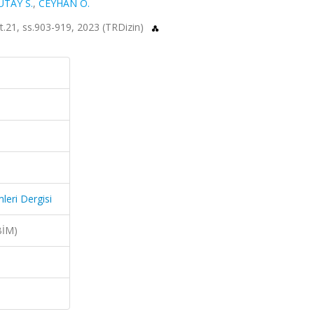
UTAY S.
,
CEYHAN Ö.
cilt.21, ss.903-919, 2023 (TRDizin)
mleri Dergisi
BİM)