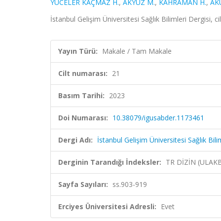
YÜCELER KAÇMAZ H.
,
AKYÜZ M.
,
KAHRAMAN H.
,
AK
İstanbul Gelişim Üniversitesi Sağlık Bilimleri Dergisi, 
Yayın Türü:
Makale / Tam Makale
Cilt numarası:
21
Basım Tarihi:
2023
Doi Numarası:
10.38079/igusabder.1173461
Dergi Adı:
İstanbul Gelişim Üniversitesi Sağlık Bili
Derginin Tarandığı İndeksler:
TR DİZİN (ULAK
Sayfa Sayıları:
ss.903-919
Erciyes Üniversitesi Adresli:
Evet