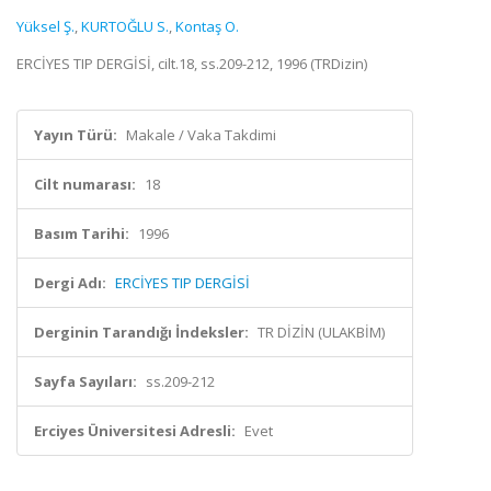
Yüksel Ş.
,
KURTOĞLU S.
,
Kontaş O.
ERCİYES TIP DERGİSİ, cilt.18, ss.209-212, 1996 (TRDizin)
Yayın Türü:
Makale / Vaka Takdimi
Cilt numarası:
18
Basım Tarihi:
1996
Dergi Adı:
ERCİYES TIP DERGİSİ
Derginin Tarandığı İndeksler:
TR DİZİN (ULAKBİM)
Sayfa Sayıları:
ss.209-212
Erciyes Üniversitesi Adresli:
Evet