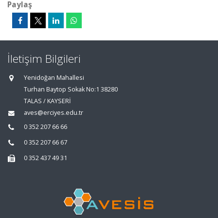
Paylaş
İletişim Bilgileri
Yenidoğan Mahallesi
Turhan Baytop Sokak No:1 38280
TALAS / KAYSERİ
aves@erciyes.edu.tr
0 352 207 66 66
0 352 207 66 67
0 352 437 49 31