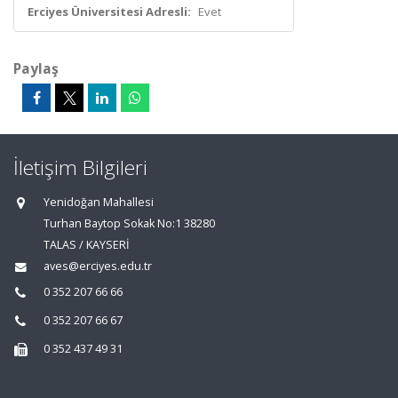
Erciyes Üniversitesi Adresli:
Evet
Paylaş
İletişim Bilgileri
Yenidoğan Mahallesi
Turhan Baytop Sokak No:1 38280
TALAS / KAYSERİ
aves@erciyes.edu.tr
0 352 207 66 66
0 352 207 66 67
0 352 437 49 31