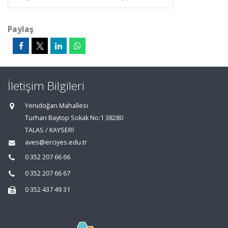
Paylaş
İletişim Bilgileri
Yenidoğan Mahallesi
Turhan Baytop Sokak No:1 38280
TALAS / KAYSERİ
aves@erciyes.edu.tr
0 352 207 66 66
0 352 207 66 67
0 352 437 49 31