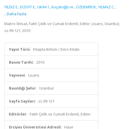
YILDIZ E.
,
ECEVİT E.
,
UKAV İ.
,
küçükoğlu m.
,
ÖZDEMİR B.
,
YILMAZ C.
,
...Daha Fazla
Makro İktisat, Fatih Çelik ve Cumali Erdemli, Editör, Lisans, İstanbul,
ss.99-121, 2010
Yayın Türü:
Kitapta Bölüm / Ders Kitabı
Basım Tarihi:
2010
Yayınevi:
Lisans
Basıldığı Şehir:
İstanbul
Sayfa Sayıları:
ss.99-121
Editörler:
Fatih Çelik ve Cumali Erdemli, Editör
Erciyes Üniversitesi Adresli:
Hayır